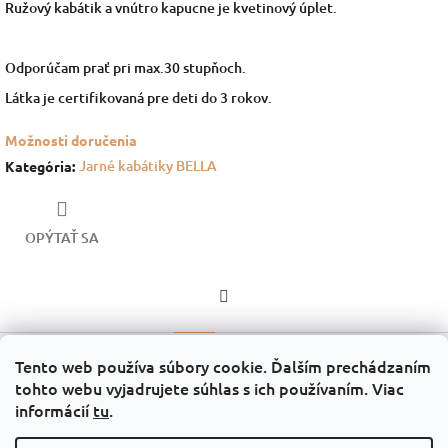
Ružový kabátik a vnútro kapucne je kvetinový úplet.
Odporúčam prať pri max.30 stupňoch.
Látka je certifikovaná pre deti do 3 rokov.
Možnosti doručenia
Jarné kabátiky BELLA
Kategória
:
OPÝTAŤ SA
Facebook
Popis
Diskusia
Tento web používa súbory cookie. Ďalším prechádzaním
tohto webu vyjadrujete súhlas s ich používaním. Viac
Popis produktu nie je dostupný
informácií
tu
.