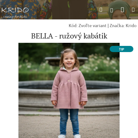
Prejsť
Nák
Hľadať
na
Prihlásen
obsah
koší
Kód:
Zvoľte variant
|
Značka:
Krido
BELLA - ružový kabátik
TIP