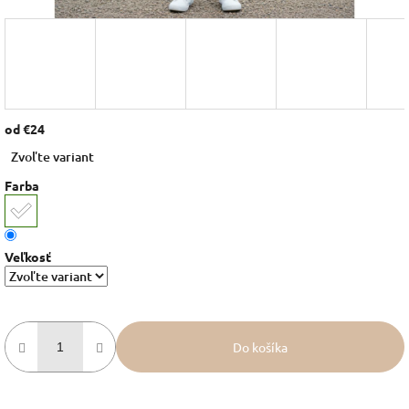
od
€24
Jednotková
Zvoľte variant
cena:
Farba
Veľkosť
Do košíka