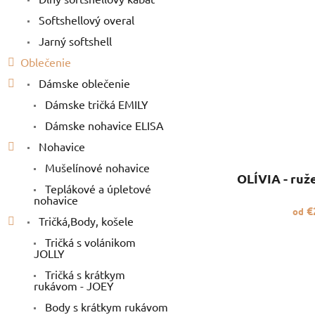
Softshellový overal
Jarný softshell
Oblečenie
Dámske oblečenie
Dámske tričká EMILY
Dámske nohavice ELISA
Nohavice
Mušelínové nohavice
OLÍVIA - ruž
Teplákové a úpletové
nohavice
€
od
Tričká,Body, košele
Tričká s volánikom
JOLLY
Tričká s krátkym
rukávom - JOEY
Body s krátkym rukávom