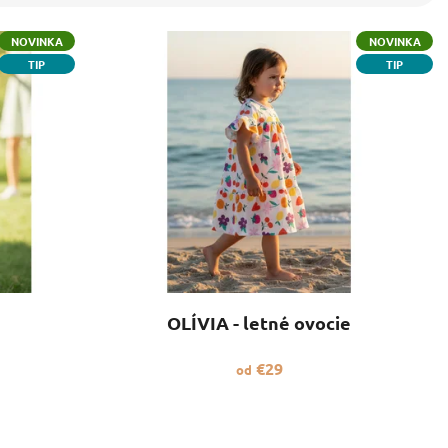
NOVINKA
NOVINKA
TIP
TIP
OLÍVIA - letné ovocie
€29
od