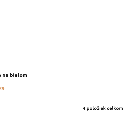
e na bielom
29
položiek celkom
4
O
v
l
á