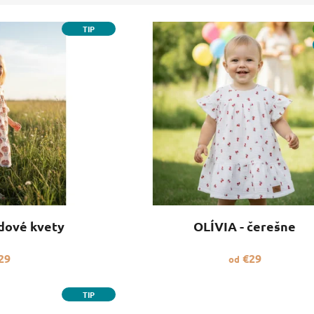
TIP
rdové kvety
OLÍVIA - čerešne
29
€29
od
TIP