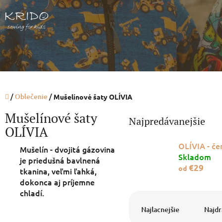
Prejsť
na
obsah
Domov
/
Oblečenie
/
Mušelínové šaty OLÍVIA
Mušelínové šaty
Najpredávanejšie
OLÍVIA
OLÍVIA - če
Mušelín - dvojitá gázovina
Skladom
je priedušná bavlnená
€29
od
tkanina, veľmi ľahká,
dokonca aj príjemne
chladí.
R
a
Najlacnejšie
Najdr
B
d