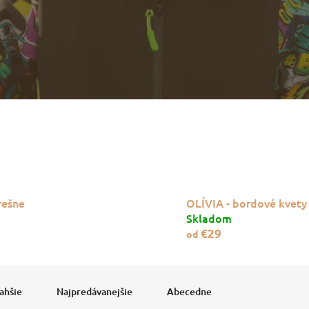
rešne
OLÍVIA - bordové kvety
Skladom
€29
od
ahšie
Najpredávanejšie
Abecedne