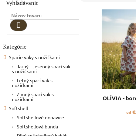
o
Vyhľadávanie
e
č
n
V
n
i
ý
ý
e
p
Hľadať
p
p
i
a
r
s
n
o
p
Kategórie
Preskočiť
e
d
r
kategórie
l
u
o
Spacie vaky s nožičkami
k
d
Jarný – jesenný spací vak
t
u
s nožičkami
o
k
Letný spací vak s
v
t
nožičkami
o
Zimný spací vak s
v
OLÍVIA - bo
nožičkami
Softshell
€
od
Softshellové nohavice
Softshellová bunda
Dlhý softshellový kabát