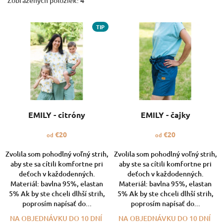
Zobrazených položiek:
V
TIP
ý
p
i
s
p
r
o
d
EMILY - citróny
EMILY - čajky
u
k
€20
€20
od
od
t
o
Zvolila som pohodlný voľný strih,
Zvolila som pohodlný voľný strih,
aby ste sa cítili komfortne pri
aby ste sa cítili komfortne pri
v
deťoch v každodenných.
deťoch v každodenných.
Materiál: bavlna 95%, elastan
Materiál: bavlna 95%, elastan
5% Ak by ste chceli dlhší strih,
5% Ak by ste chceli dlhší strih,
poprosím napísať do...
poprosím napísať do...
NA OBJEDNÁVKU DO 10 DNÍ
NA OBJEDNÁVKU DO 10 DNÍ