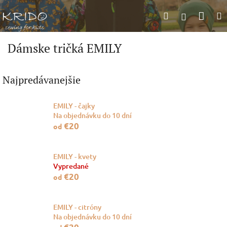
Prejsť
Nák
Hľadať
na
Prihlásen
obsah
koší
Dámske tričká EMILY
Najpredávanejšie
EMILY - čajky
Na objednávku do 10 dní
€20
od
EMILY - kvety
Vypredané
€20
od
EMILY - citróny
Na objednávku do 10 dní