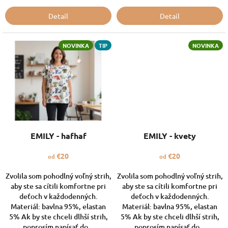
Detail
Detail
NOVINKA
TIP
NOVINKA
EMILY - hafhaf
EMILY - kvety
€20
€20
od
od
Zvolila som pohodlný voľný strih,
Zvolila som pohodlný voľný strih,
aby ste sa cítili komfortne pri
aby ste sa cítili komfortne pri
deťoch v každodenných.
deťoch v každodenných.
Materiál: bavlna 95%, elastan
Materiál: bavlna 95%, elastan
5% Ak by ste chceli dlhší strih,
5% Ak by ste chceli dlhší strih,
poprosím napísať do...
poprosím napísať do...