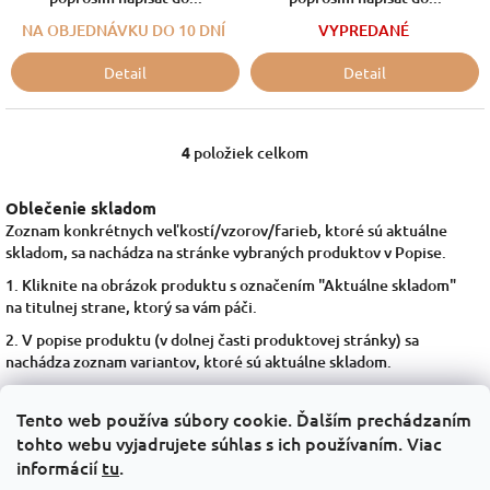
NA OBJEDNÁVKU DO 10 DNÍ
VYPREDANÉ
Detail
Detail
4
položiek celkom
O
v
l
Oblečenie skladom
á
Zoznam konkrétnych veľkostí/vzorov/farieb, ktoré sú aktuálne
d
skladom, sa nachádza na stránke vybraných produktov v Popise.
a
c
1. Kliknite na obrázok produktu s označením "Aktuálne skladom"
i
na titulnej strane, ktorý sa vám páči.
e
2. V popise produktu (v dolnej časti produktovej stránky) sa
p
nachádza zoznam variantov, ktoré sú aktuálne skladom.
r
v
3. Ak si niektorý z nich prajete objednať, navoľte parametre
k
variantu a vložte do košíka. Ďalej postupujte podľa inštrukcií e-
Tento web používa súbory cookie. Ďalším prechádzaním
y
shopu.
tohto webu vyjadrujete súhlas s ich používaním. Viac
v
informácií
tu
.
ý