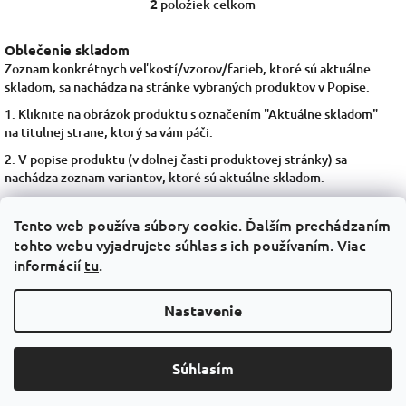
2
položiek celkom
O
v
l
Oblečenie skladom
á
Zoznam konkrétnych veľkostí/vzorov/farieb, ktoré sú aktuálne
d
skladom, sa nachádza na stránke vybraných produktov v Popise.
a
c
1. Kliknite na obrázok produktu s označením "Aktuálne skladom"
i
na titulnej strane, ktorý sa vám páči.
e
2. V popise produktu (v dolnej časti produktovej stránky) sa
p
nachádza zoznam variantov, ktoré sú aktuálne skladom.
r
v
3. Ak si niektorý z nich prajete objednať, navoľte parametre
k
variantu a vložte do košíka. Ďalej postupujte podľa inštrukcií e-
Tento web používa súbory cookie. Ďalším prechádzaním
y
shopu.
tohto webu vyjadrujete súhlas s ich používaním. Viac
v
informácií
tu
.
ý
p
Z
i
Nastavenie
s
á
Facebook - KRIDO
u
p
ä
Súhlasím
t
Copyright 2026
Krido
. Všetky práva vyhradené.
Vytvoril Shoptet
Ak máte otázky, spýtajte sa nás na info@krido.sk
i