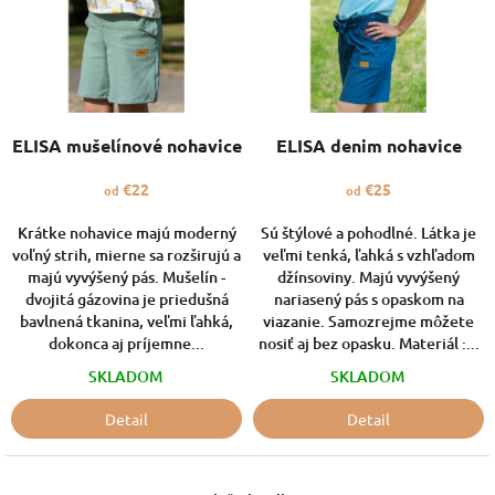
i
s
p
r
o
d
ELISA mušelínové nohavice
ELISA denim nohavice
u
k
€22
€25
od
od
t
o
Krátke nohavice majú moderný
Sú štýlové a pohodlné. Látka je
voľný strih, mierne sa rozširujú a
veľmi tenká, ľahká s vzhľadom
v
majú vyvýšený pás. Mušelín -
džínsoviny. Majú vyvýšený
dvojitá gázovina je priedušná
nariasený pás s opaskom na
bavlnená tkanina, veľmi ľahká,
viazanie. Samozrejme môžete
dokonca aj príjemne...
nosiť aj bez opasku. Materiál :...
SKLADOM
SKLADOM
Detail
Detail