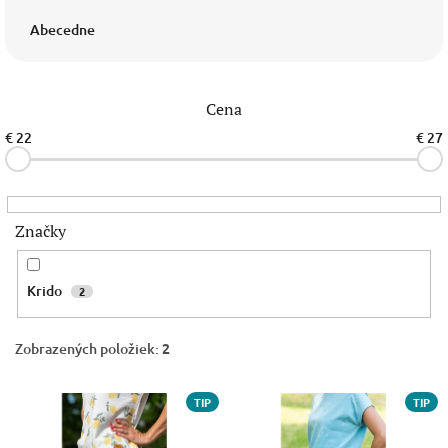
d
e
Abecedne
n
i
e
Cena
p
r
€
22
€
27
o
d
u
k
Značky
t
o
v
Krido
2
Zobrazených položiek:
2
V
TIP
TIP
ý
p