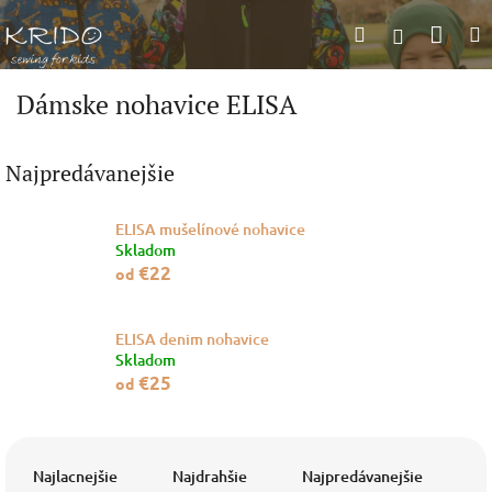
Prejsť
Nák
Hľadať
na
Prihlásen
obsah
koší
Dámske nohavice ELISA
Najpredávanejšie
ELISA mušelínové nohavice
Skladom
€22
od
ELISA denim nohavice
Skladom
€25
od
R
a
Najlacnejšie
Najdrahšie
Najpredávanejšie