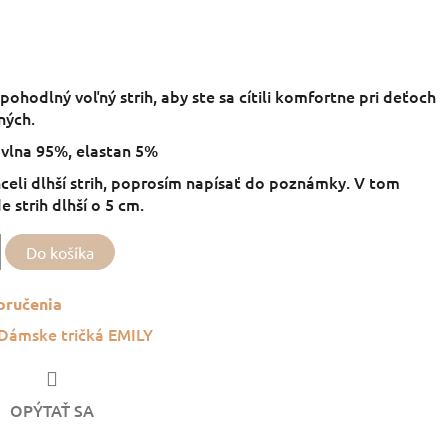
pohodlný voľný strih, aby ste sa cítili komfortne pri deťoch
ných.
avlna 95%, elastan 5%
hceli dlhší strih, poprosím napísať do poznámky. V tom
 strih dlhší o 5 cm.
Do košíka
oručenia
Dámske tričká EMILY
OPÝTAŤ SA