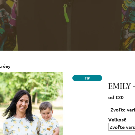
itróny
TIP
EMILY -
od
€20
Jednotková
Zvoľte var
cena:
Veľkosť