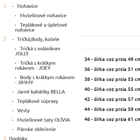
Nohavice
Mušelínové nohavice
Teplákové a úpletové
nohavice
Tričká,Body, košele
Tričká s volánikom
JOLLY
34 - šírka cez prsia 49 
Tričká s krátkym
rukávom - JOEY
36 - šírka cez prsia 51 
Body s krátkym rukávom
38 - šírka cez prsia 53 
- JIMMY
40 - šírka cez prsia 55 
Jarné kabátiky BELLA
42 - šírka cez prsia 57 
Teplákové súpravy
44 - šírka cez prsia 59 
Vesty
46 - šírka cez prsia 61 
Mušelínové šaty OLÍVIA
Pánske oblečenie
Doplnky