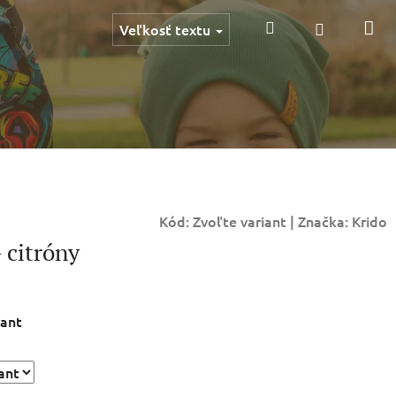
Ná
Hľadať
Prihlásen
Veľkosť textu
ko
Kód:
Zvoľte variant
|
Značka:
Krido
 citróny
iant