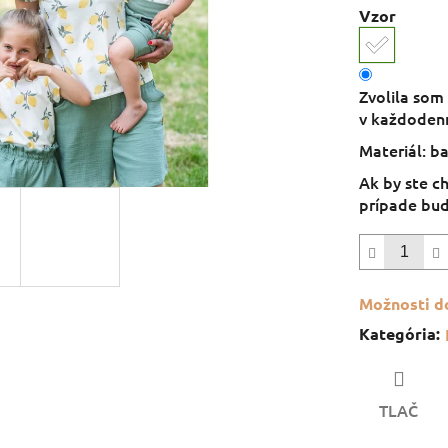
Vzor
Zvolila som 
v každoden
Materiál: b
Ak by ste c
prípade bude
Možnosti d
Kategória
:
TLAČ