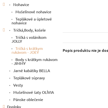
Nohavice
Mušelínové nohavice
Teplákové a úpletové
nohavice
Tričká,Body, košele
Tričká s volánikom
JOLLY
Tričká s krátkym
Popis produktu nie je do
rukávom - JOEY
Body s krátkym rukávom
- JIMMY
Jarné kabátiky BELLA
Teplákové súpravy
Vesty
Mušelínové šaty OLÍVIA
Pánske oblečenie
Doplnky