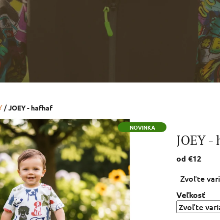
Y
/
JOEY - hafhaf
NOVINKA
JOEY - 
od
€12
Jednotková
Zvoľte var
cena:
Veľkosť