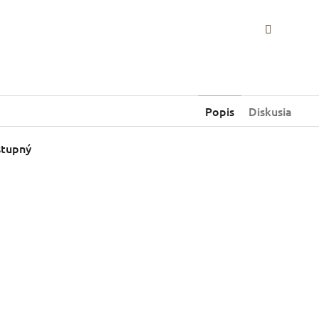
Faceboo
Popis
Diskusia
stupný