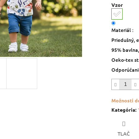
Vzor
Materiál :
Priedušný, e
95% bavlna
Oeko-tex s
Odporúčanie
Možnosti d
Kategória
:
TLAČ