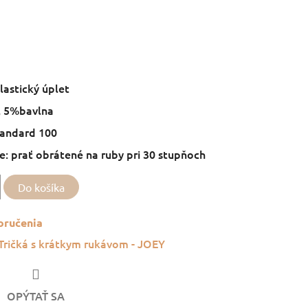
lastický úplet
, 5%bavlna
tandard 100
: prať obrátené na ruby pri 30 stupňoch
Do košíka
oručenia
Tričká s krátkym rukávom - JOEY
OPÝTAŤ SA