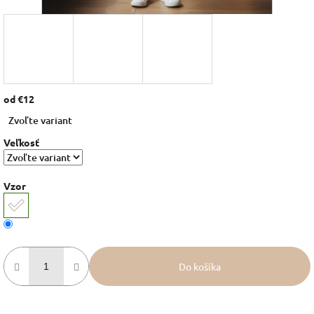
od
€12
Jednotková
Zvoľte variant
cena:
Veľkosť
Vzor
Do košíka