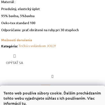
Materiál :
Priedušný, elastický úplet
95% bavlna, 5%bavlna
Oeko-tex standard 100
Odporúčanie: prať obrátené na ruby pri 30 stupňoch
Možnosti doručenia
Tričká s volánikom JOLLY
Kategória
:
OPÝTAŤ SA
Facebook
Popis
Diskusia
Tento web používa súbory cookie. Ďalším prechádzaním
tohto webu vyjadrujete súhlas s ich používaním. Viac
Popis produktu nie je dostupný
informácií
tu
.