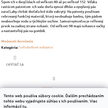
Šijem ich v dvojčíslach od veľkosti 80 až po veľkosť 152.
Vďaka
rastúcim patentom ich vaše dieťa vynosí dlhšie a vyvýšený pás
zaručí,aby chrbát dieťaťa bol stále zakrytý.
Na patenty používam
rebrovaný funkčný materiál, ktorý neobsahuje bavlnu, tým pádom
neabsorbuje vodu a rýchlejšie uschne.
Samozrejmosťou je reflexný
prvok na zadnej strane nohavíc.
Od veľkosti 98 majú nohavice vačky
a nastaviteľný pás na gombík.
Možnosti doručenia
Softshellové nohavice
Kategória
:
OPÝTAŤ SA
Facebook
Popis
Diskusia
Tento web používa súbory cookie. Ďalším prechádzaním
tohto webu vyjadrujete súhlas s ich používaním. Viac
Patenty môžu byť čierne, ružové a bledohnedé.
informácií
tu
.