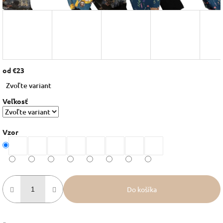
od
€23
Jednotková
Zvoľte variant
cena:
Veľkosť
Vzor
Do košíka