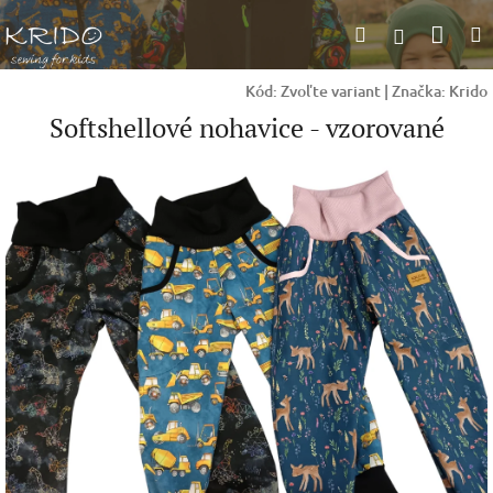
Prejsť
Nák
Hľadať
na
Prihlásen
obsah
koší
Kód:
Zvoľte variant
|
Značka:
Krido
Softshellové nohavice - vzorované