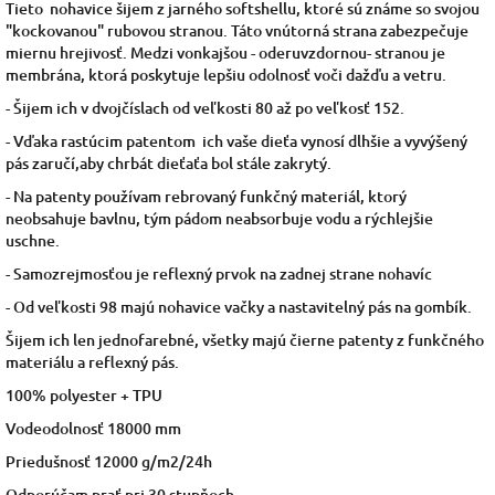
Tieto nohavice šijem z jarného softshellu, ktoré sú známe so svojou
"kockovanou" rubovou stranou. Táto vnútorná strana zabezpečuje
miernu hrejivosť. Medzi vonkajšou - oderuvzdornou- stranou je
membrána, ktorá poskytuje lepšiu odolnosť voči dažďu a vetru.
- Šijem ich v dvojčíslach od veľkosti 80 až po veľkosť 152.
- Vďaka rastúcim patentom ich vaše dieťa vynosí dlhšie a vyvýšený
pás zaručí,aby chrbát dieťaťa bol stále zakrytý.
- Na patenty používam rebrovaný funkčný materiál, ktorý
neobsahuje bavlnu, tým pádom neabsorbuje vodu a rýchlejšie
uschne.
- Samozrejmosťou je reflexný prvok na zadnej strane nohavíc
- Od veľkosti 98 majú nohavice vačky a nastavitelný pás na gombík.
Šijem ich len jednofarebné, všetky majú čierne patenty z funkčného
materiálu a reflexný pás.
100% polyester + TPU
Vodeodolnosť 18000 mm
Priedušnosť 12000 g/m2/24h
Odporúčam prať pri 30 stupňoch.