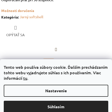
Možnosti doručenia
Jarný softshell
Kategória
:
OPÝTAŤ SA
Facebook
Popis
Diskusia
Tento web používa súbory cookie. Ďalším prechádzaním
tohto webu vyjadrujete súhlas s ich používaním. Viac
Popis produktu nie je dostupný
informácií
tu
.
Z
Nastavenie
á
Facebook - KRIDO
p
ä
Súhlasím
t
Copyright 2026
Krido
. Všetky práva vyhradené.
Vytvoril Shoptet