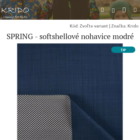
Prejsť
Nák
Hľadať
na
Prihlásen
obsah
koší
Kód:
Zvoľte variant
|
Značka:
Krido
SPRING - softshellové nohavice modré
TIP