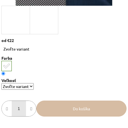
od
€22
Jednotková
Zvoľte variant
cena:
Farba
Veľkosť
Do košíka