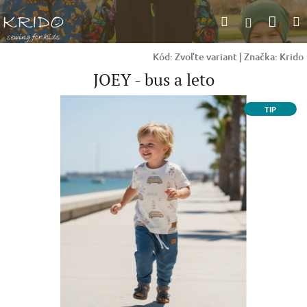
Prejsť
Nák
Hľadať
na
Prihlásen
obsah
koší
Kód:
Zvoľte variant
|
Značka:
Krido
JOEY - bus a leto
TIP