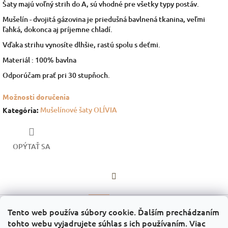
Šaty majú voľný strih do A, sú vhodné pre všetky typy postáv.
Mušelín - dvojitá gázovina je priedušná bavlnená tkanina, veľmi
ľahká, dokonca aj príjemne chladí.
Vďaka strihu vynosíte dlhšie, rastú spolu s deťmi.
Materiál : 100% bavlna
Odporúčam prať pri 30 stupňoch.
Možnosti doručenia
Mušelínové šaty OLÍVIA
Kategória
:
OPÝTAŤ SA
Facebook
Popis
Diskusia
Tento web používa súbory cookie. Ďalším prechádzaním
tohto webu vyjadrujete súhlas s ich používaním. Viac