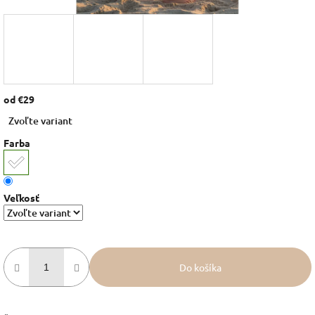
od
€29
Jednotková
Zvoľte variant
cena:
Farba
Veľkosť
Do košíka