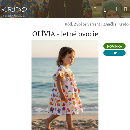
Prejsť
Nák
Hľadať
na
Prihlásen
obsah
koší
Kód:
Zvoľte variant
|
Značka:
Krido
OLÍVIA - letné ovocie
NOVINKA
TIP