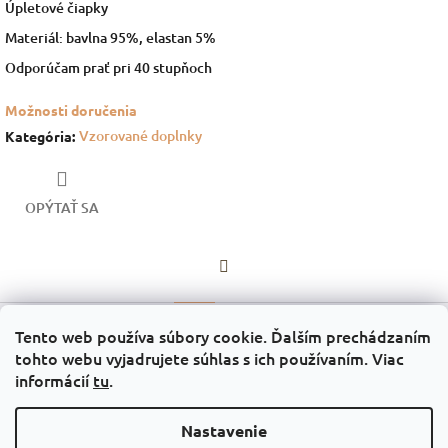
Úpletové čiapky
Materiál: bavlna 95%, elastan 5%
Odporúčam prať pri 40 stupňoch
Možnosti doručenia
Vzorované doplnky
Kategória
:
OPÝTAŤ SA
Facebook
Popis
Diskusia
Tento web používa súbory cookie. Ďalším prechádzaním
tohto webu vyjadrujete súhlas s ich používaním. Viac
Popis produktu nie je dostupný
informácií
tu
.
Z
Nastavenie
á
Facebook - KRIDO