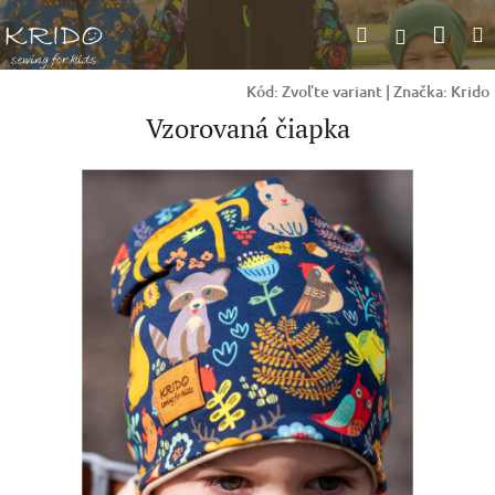
Prejsť
Nák
Hľadať
na
Prihlásen
obsah
koší
Kód:
Zvoľte variant
|
Značka:
Krido
Vzorovaná čiapka